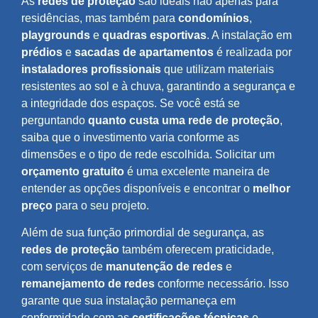
As
redes de proteção
são ideais não apenas para
residências, mas também para
condomínios
,
playgrounds
e
quadras esportivas
. A instalação em
prédios
e
sacadas de apartamentos
é realizada por
instaladores profissionais
que utilizam materiais
resistentes ao sol e à chuva, garantindo a segurança e
a integridade dos espaços. Se você está se
perguntando
quanto custa uma rede de proteção
,
saiba que o investimento varia conforme as
dimensões e o tipo de rede escolhida. Solicitar um
orçamento gratuito
é uma excelente maneira de
entender as opções disponíveis e encontrar o
melhor
preço
para o seu projeto.
Além de sua função primordial de segurança, as
redes de proteção
também oferecem praticidade,
com serviços de
manutenção de redes
e
remanejamento de redes
conforme necessário. Isso
garante que sua instalação permaneça em
conformidade com as
certificações técnicas
e