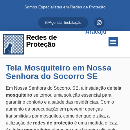
Somos Especialistas em Redes de Proteção
Agendar Instalação
Aracaju
Redes de
Proteção
Quem Somos
Redes de Proteção
Fale Conosco
Tela Mosquiteiro em Nossa
Senhora do Socorro SE
Em Nossa Senhora do Socorro, SE, a instalação de
tela
mosquiteiro
se tornou uma solução essencial para
garantir o conforto e a saúde das residências. Com o
aumento da preocupação em prevenir doenças
transmitidas por mosquitos, como dengue e zika, a
utilização de
redes de proteção
é uma medida eficaz.
As
telas mosquiteiro
oferecem uma barreira eficiente,