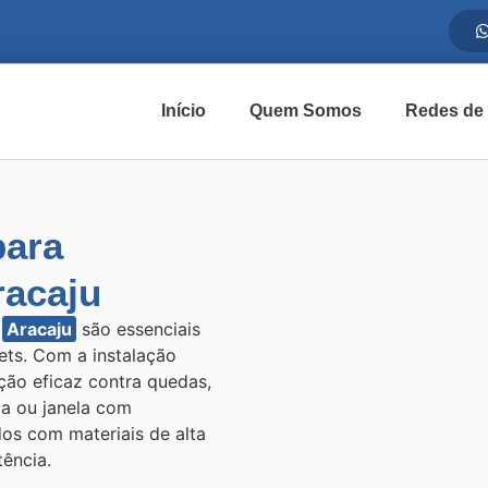
Início
Quem Somos
Redes de
para
acaju
m
Aracaju
são essenciais
pets. Com a instalação
ão eficaz contra quedas,
da ou janela com
dos com materiais de alta
tência.