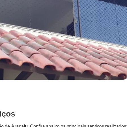
iços
ão de
Aracaju
. Confira abaixo os principais serviços realizados