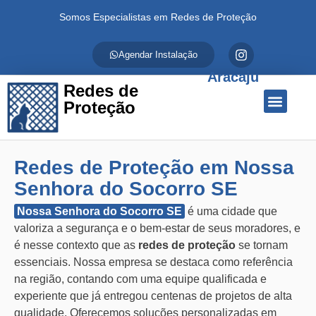
Somos Especialistas em Redes de Proteção
Agendar Instalação
Aracaju
Redes de
Proteção
Quem Somos
Redes de Proteção
Fale Conosco
Redes de Proteção em Nossa
Senhora do Socorro SE
Nossa Senhora do Socorro SE
é uma cidade que
valoriza a segurança e o bem-estar de seus moradores, e
é nesse contexto que as
redes de proteção
se tornam
essenciais. Nossa empresa se destaca como referência
na região, contando com uma equipe qualificada e
experiente que já entregou centenas de projetos de alta
qualidade. Oferecemos soluções personalizadas em