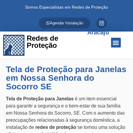
Somos Especialistas em Redes de Proteção
Agendar Instalação
Aracaju
Redes de
Proteção
Quem Somos
Redes de Proteção
Fale Conosco
Tela de Proteção para Janelas
em Nossa Senhora do
Socorro SE
Tela de Proteção para Janelas
é um item essencial
para garantir a segurança e o bem-estar de sua família
em Nossa Senhora do Socorro, SE. Com o aumento das
preocupações relacionadas à segurança doméstica, a
instalação de
redes de proteção
se tornou uma solução