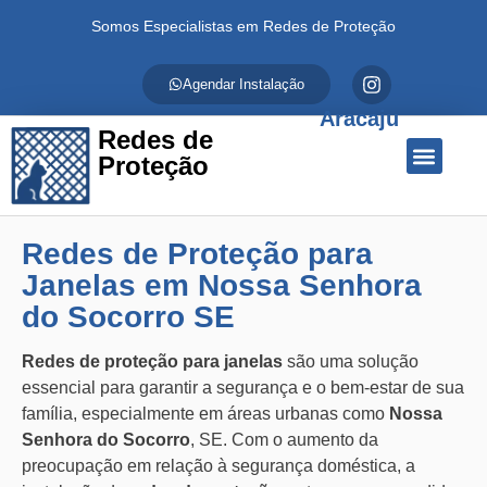
Somos Especialistas em Redes de Proteção
Agendar Instalação
Aracaju
Redes de
Proteção
Quem Somos
Redes de Proteção
Fale Conosco
Redes de Proteção para
Janelas em Nossa Senhora
do Socorro SE
Redes de proteção para janelas
são uma solução
essencial para garantir a segurança e o bem-estar de sua
família, especialmente em áreas urbanas como
Nossa
Senhora do Socorro
, SE. Com o aumento da
preocupação em relação à segurança doméstica, a