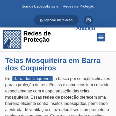
Somos Especialistas em Redes de Proteção
Agendar Instalação
Aracaju
Redes de
Proteção
Quem Somos
Redes de Proteção
Fale Conosco
Telas Mosquiteira em Barra
dos Coqueiros
Em
Barra dos Coqueiros
, a busca por soluções eficazes
para a proteção de residências e comércios tem crescido,
especialmente com a popularização das
telas
mosquiteira
. Essas
redes de proteção
oferecem uma
barreira eficiente contra insetos indesejados, permitindo
a entrada de ventilação e luz natural sem comprometer o
conforto dos ambientes. Com a alta umidade e o clima