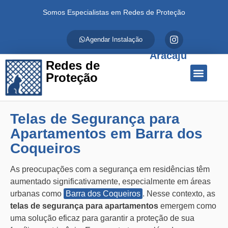
Somos Especialistas em Redes de Proteção
Agendar Instalação
Aracaju
Redes de
Proteção
Quem Somos
Redes de Proteção
Fale Conosco
Telas de Segurança para
Apartamentos em Barra dos
Coqueiros
As preocupações com a segurança em residências têm
aumentado significativamente, especialmente em áreas
urbanas como
Barra dos Coqueiros
. Nesse contexto, as
telas de segurança para apartamentos
emergem como
uma solução eficaz para garantir a proteção de sua