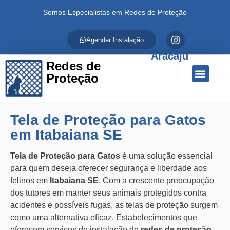
Somos Especialistas em Redes de Proteção
Agendar Instalação
Aracaju
Redes de
Proteção
Quem Somos
Redes de Proteção
Fale Conosco
Tela de Proteção para Gatos
em Itabaiana SE
Tela de Proteção para Gatos
é uma solução essencial
para quem deseja oferecer segurança e liberdade aos
felinos em
Itabaiana SE
. Com a crescente preocupação
dos tutores em manter seus animais protegidos contra
acidentes e possíveis fugas, as telas de proteção surgem
como uma alternativa eficaz. Estabelecimentos que
oferecem serviços de instalação de
redes de proteção