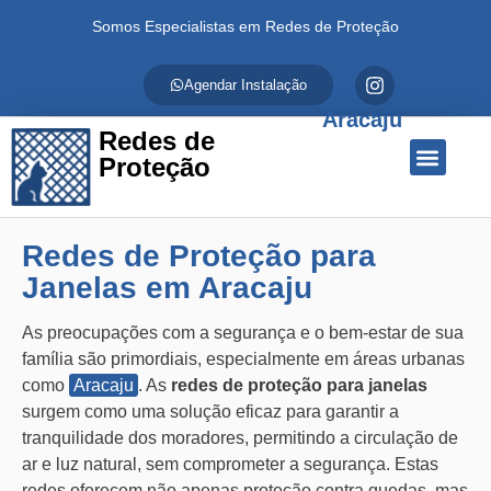
Somos Especialistas em Redes de Proteção
Agendar Instalação
Aracaju
Redes de
Proteção
Quem Somos
Redes de Proteção
Fale Conosco
Redes de Proteção para
Janelas em Aracaju
As preocupações com a segurança e o bem-estar de sua
família são primordiais, especialmente em áreas urbanas
como
Aracaju
. As
redes de proteção para janelas
surgem como uma solução eficaz para garantir a
tranquilidade dos moradores, permitindo a circulação de
ar e luz natural, sem comprometer a segurança. Estas
redes oferecem não apenas proteção contra quedas, mas